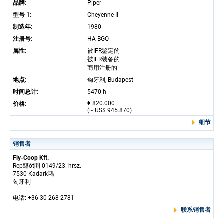
品牌:
Piper
型号 1:
Cheyenne II
制造年:
1980
注册号:
HA-BGQ
属性:
被IFR鉴定的
被IFR装备的
商用注册的
地点:
匈牙利, Budapest
时间总计:
5470 h
€ 820.000
价格:
(~ US$ 945.870)
细节
销售者
Fly-Coop Kft.
Rep黮őt閞 0149/23. hrsz.
7530 Kadark鷗
匈牙利
电话: +36 30 268 2781
联系销售者