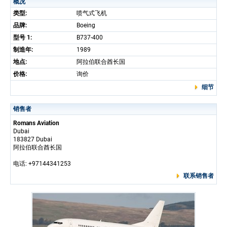
概况
类型:
喷气式飞机
品牌:
Boeing
型号 1:
B737-400
制造年:
1989
地点:
阿拉伯联合酋长国
价格:
询价
细节
销售者
Romans Aviation
Dubai
183827 Dubai
阿拉伯联合酋长国
电话: +97144341253
联系销售者