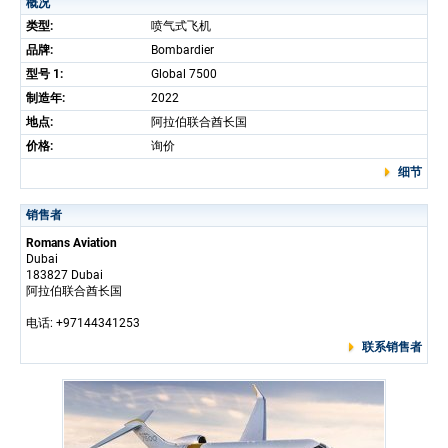
概况
类型:
喷气式飞机
品牌:
Bombardier
型号 1:
Global 7500
制造年:
2022
地点:
阿拉伯联合酋长国
价格:
询价
细节
销售者
Romans Aviation
Dubai
183827 Dubai
阿拉伯联合酋长国
电话: +97144341253
联系销售者