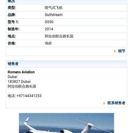
概况
类型:
喷气式飞机
品牌:
Gulfstream
型号 1:
G550
制造年:
2014
地点:
阿拉伯联合酋长国
价格:
询价
细节
销售者
Romans Aviation
Dubai
183827 Dubai
阿拉伯联合酋长国
电话: +97144341253
联系销售者