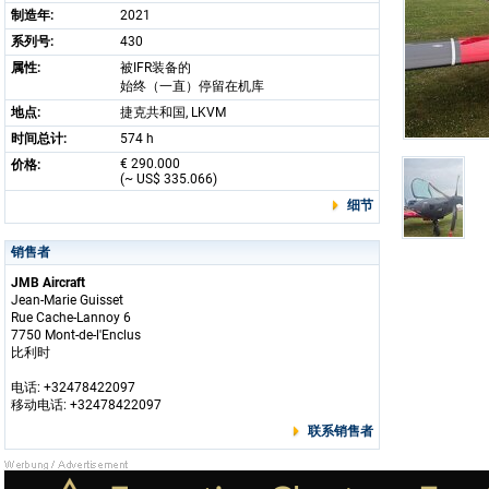
制造年:
2021
系列号:
430
属性:
被IFR装备的
始终（一直）停留在机库
地点:
捷克共和国, LKVM
时间总计:
574 h
€ 290.000
价格:
(~ US$ 335.066)
细节
销售者
JMB Aircraft
Jean-Marie Guisset
Rue Cache-Lannoy 6
7750 Mont-de-l'Enclus
比利时
电话: +32478422097
移动电话: +32478422097
联系销售者