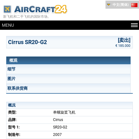
中文(简体)
新飞机和二手飞机的国际市场。
MENU
[卖出]
Cirrus SR20-G2
€ 185.000
概观
细节
图片
联系供货商
概况
类型:
单螺旋桨飞机
品牌:
Cirrus
型号 1:
SR20-G2
制造年:
2007