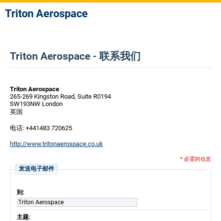
Triton Aerospace
Triton Aerospace - 联系我们
Triton Aerospace
265-269 Kingston Road, Suite R0194
SW193NW London
英国
电话: +441483 720625
http://www.tritonaerospace.co.uk
* 必需的信息
发送电子邮件
到:
Triton Aerospace
主题: