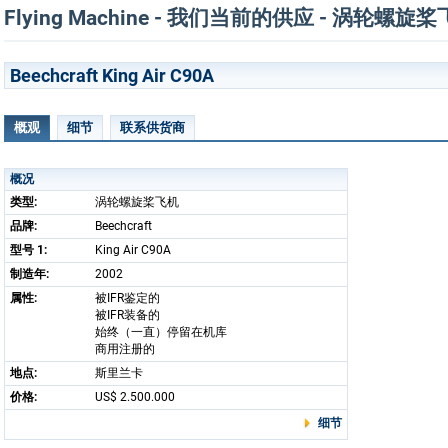
Flying Machine - 我们当前的供应 - 涡轮螺旋
Beechcraft King Air C90A
概观
细节
联系供货商
概况
类型:
涡轮螺旋桨飞机
品牌:
Beechcraft
型号 1:
King Air C90A
制造年:
2002
属性:
被IFR鉴定的
被IFR装备的
始终（一直）停留在机库
商用注册的
地点:
斯里兰卡
价格:
US$ 2.500.000
细节