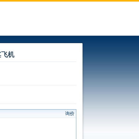
旋桨飞机
询价