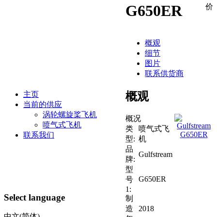
G650ER
价
概观
细节
图片
联系供货商
概观
主页
当前的供应
涡轮螺旋桨飞机
概况
喷气式飞机
类
喷气式飞
联系我们
型:
机
品
Gulfstream
牌:
型
G650ER
号
1:
Select language
制
造
2018
中文(简体)