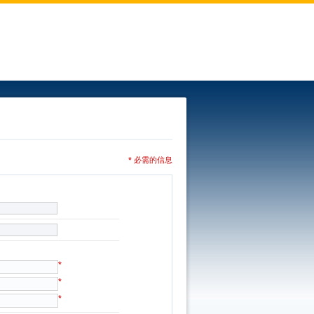
* 必需的信息
*
*
*