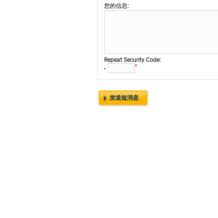
:
您的信息
:
Repeat Security Code
*