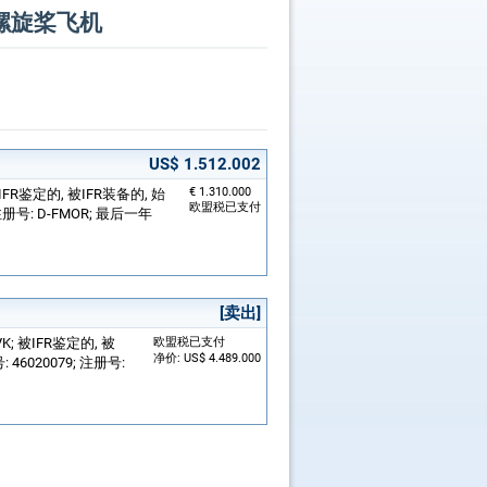
涡轮螺旋桨飞机
US$ 1.512.002
€ 1.310.000
; 被IFR鉴定的, 被IFR装备的, 始
欧盟税已支付
册号: D-FMOR; 最后一年
[卖出]
EDVK; 被IFR鉴定的, 被
欧盟税已支付
净价: US$ 4.489.000
6020079; 注册号: