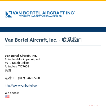
Van Bortel Aircraft, Inc. - 联系我们
Van Bortel Aircraft, Inc.
Arlington Municipal Airport
4912 South Collins
Arlington, TX 7601
美国
电话: +1 - (817) - 468 7788
http://www.vanbortel.com
We speak: