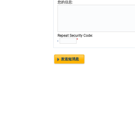
:
您的信息
:
Repeat Security Code
*