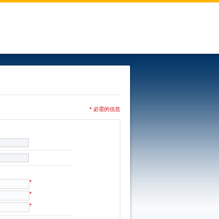
* 必需的信息
*
*
*