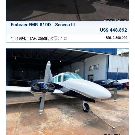
Embraer EMB-810D - Seneca III
US$ 448.892
BRL 2.300.000
年: 1994; TTAF: 2568h; 位置: 巴西