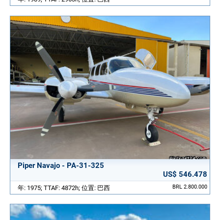
Piper Navajo - PA-31-325
US$ 546.478
BRL 2.800.000
年: 1975; TTAF: 4872h; 位置: 巴西