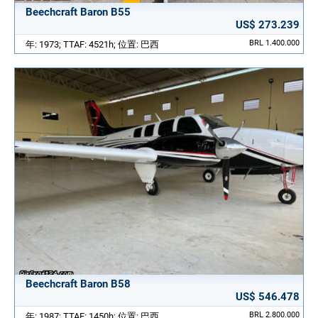
Beechcraft Baron B55
US$ 273.239
BRL 1.400.000
年: 1973; TTAF: 4521h; 位置: 巴西
Beechcraft Baron B58
US$ 546.478
BRL 2.800.000
年: 1987; TTAF: 1450h; 位置: 巴西