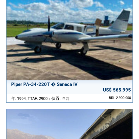
Piper PA-34-220T � Seneca IV
US$ 565.995
BRL 2.900.000
年: 1994; TTAF: 2900h; 位置: 巴西