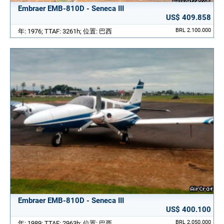
Embraer EMB-810D - Seneca III
US$ 409.858
BRL 2.100.000
年: 1976; TTAF: 3261h; 位置: 巴西
Embraer EMB-810D - Seneca III
US$ 400.100
BRL 2.050.000
年: 1989; TTAF: 2963h; 位置: 巴西