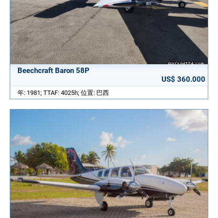
Beechcraft Baron 58P
US$ 360.000
年: 1981; TTAF: 4025h; 位置: 巴西