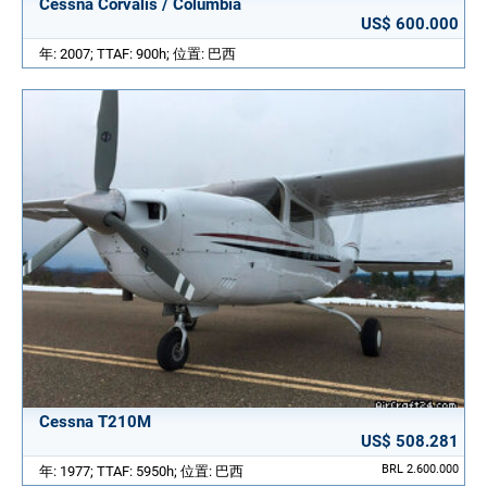
Cessna Corvalis / Columbia
US$ 600.000
年: 2007; TTAF: 900h; 位置: 巴西
Cessna T210M
US$ 508.281
BRL 2.600.000
年: 1977; TTAF: 5950h; 位置: 巴西