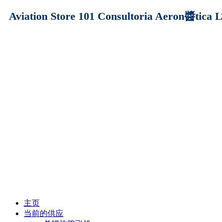
Aviation Store 101 Consultoria Aeron醬tica
主页
当前的供应