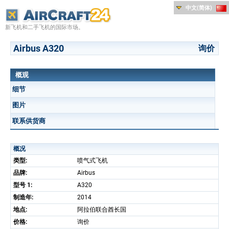
中文(简体)
新飞机和二手飞机的国际市场。
Airbus A320
询价
概观
细节
图片
联系供货商
概况
类型:
喷气式飞机
品牌:
Airbus
型号 1:
A320
制造年:
2014
地点:
阿拉伯联合酋长国
价格:
询价