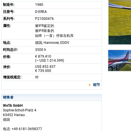
制造年:
1980
注册号:
D-EREA
系列号:
P21000476
属性:
被IFR鉴定的
被IFR装备的
始终（一直）停留在机库
地点:
德国, Hannover, EDDV
时间总计:
3500 h
€ 879.410
价格:
(~ US$ 1.014.399)
US$ 852.437
净价:
€ 739.000
增值税规定:
对
细节
销售者
WeTA GmbH
Sophie-Scholl-Platz 4
63452 Hanau
德国
电话: +49 6181-3698377