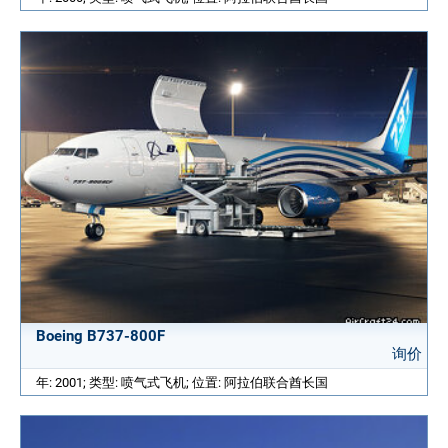
Boeing B737-800F
询价
年: 2001; 类型: 喷气式飞机; 位置: 阿拉伯联合酋长国