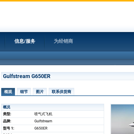
信息/服务
为经销商
Gulfstream G650ER
概观
细节
图片
联系供货商
概况
类型:
喷气式飞机
品牌:
Gulfstream
型号 1:
G650ER