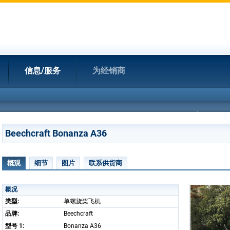
信息/服务
为经销商
Beechcraft Bonanza A36
概观
细节
图片
联系供货商
概况
类型:
单螺旋桨飞机
品牌:
Beechcraft
型号 1:
Bonanza A36