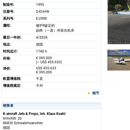
制造年:
1995
注册号:
D-EUHW
系列号:
E-2990
属性:
被IFR鉴定的
始终（一直）停留在机库
最后一年的:
4/2026
地点:
德国
时间总计:
1740 h
€ 395.000
价格:
(~ US$ 455.633)
US$ 455.633
净价:
€ 395.000
欧盟增值税:
不是
增值税规定:
不对
细节
销售者
K-aircraft Jets & Props, Inh. Klaus Kuehl
Imhofstr. 2b
86830 Schwabmuenchen
德国