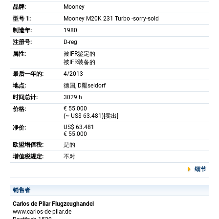
品牌:
Mooney
型号 1:
Mooney M20K 231 Turbo -sorry-sold
制造年:
1980
注册号:
D-reg
属性:
被IFR鉴定的
被IFR装备的
最后一年的:
4/2013
地点:
德国, D黶seldorf
时间总计:
3029 h
€ 55.000
价格:
(~ US$ 63.481)[卖出]
US$ 63.481
净价:
€ 55.000
欧盟增值税:
是的
增值税规定:
不对
细节
销售者
Carlos de Pilar Flugzeughandel
www.carlos-de-pilar.de