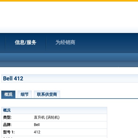
信息/服务
为经销商
Bell 412
概观
细节
联系供货商
概况
类型:
直升机 (涡轮机)
品牌:
Bell
型号 1:
412