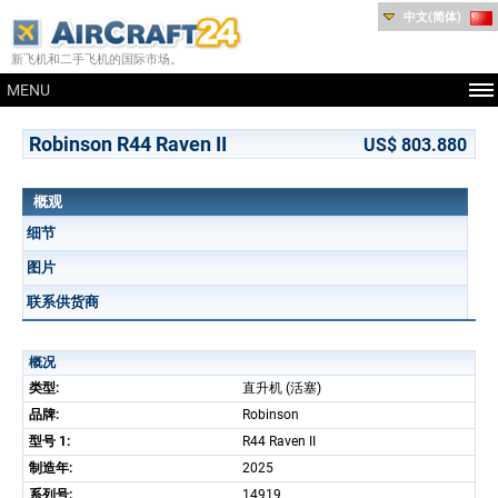
中文(简体)
新飞机和二手飞机的国际市场。
MENU
Robinson R44 Raven II
US$ 803.880
概观
细节
图片
联系供货商
概况
类型:
直升机 (活塞)
品牌:
Robinson
型号 1:
R44 Raven II
制造年:
2025
系列号:
14919