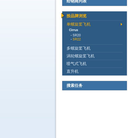
经销商列表
按品牌浏览
单螺旋桨飞机
Cirrus
-
SR20
-
SR22
多螺旋桨飞机
涡轮螺旋桨飞机
喷气式飞机
直升机
搜索任务