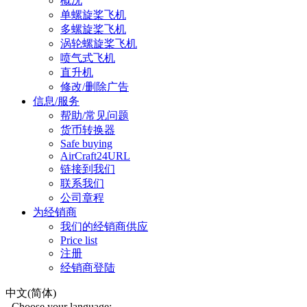
概况
单螺旋桨飞机
多螺旋桨飞机
涡轮螺旋桨飞机
喷气式飞机
直升机
修改/删除广告
信息/服务
帮助/常见问题
货币转换器
Safe buying
AirCraft24URL
链接到我们
联系我们
公司章程
为经销商
我们的经销商供应
Price list
注册
经销商登陆
中文(简体)
Choose your language: