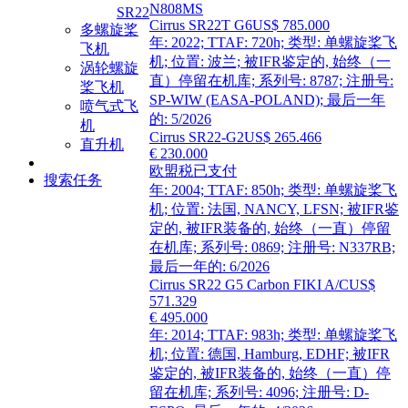
N808MS
SR22
Cirrus SR22T G6
US$ 785.000
多螺旋桨
年: 2022; TTAF: 720h; 类型: 单螺旋桨飞
飞机
机; 位置: 波兰; 被IFR鉴定的, 始终（一
涡轮螺旋
直）停留在机库; 系列号: 8787; 注册号:
桨飞机
SP-WIW (EASA-POLAND); 最后一年
喷气式飞
的: 5/2026
机
Cirrus SR22-G2
US$ 265.466
直升机
€ 230.000
欧盟税已支付
搜索任务
年: 2004; TTAF: 850h; 类型: 单螺旋桨飞
机; 位置: 法国, NANCY, LFSN; 被IFR鉴
定的, 被IFR装备的, 始终（一直）停留
在机库; 系列号: 0869; 注册号: N337RB;
最后一年的: 6/2026
Cirrus SR22 G5 Carbon FIKI A/C
US$
571.329
€ 495.000
年: 2014; TTAF: 983h; 类型: 单螺旋桨飞
机; 位置: 德国, Hamburg, EDHF; 被IFR
鉴定的, 被IFR装备的, 始终（一直）停
留在机库; 系列号: 4096; 注册号: D-