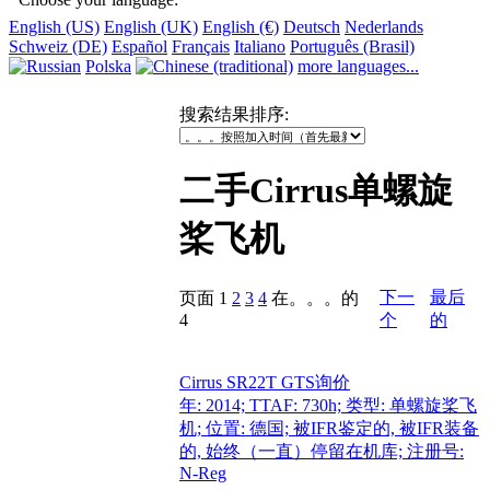
English (US)
English (UK)
English (€)
Deutsch
Nederlands
Schweiz (DE)
Español
Français
Italiano
Português (Brasil)
Polska
more languages...
搜索结果排序
:
二手Cirrus单螺旋
桨飞机
下一
最后
页面
1
2
3
4
在。。。的
4
个
的
Cirrus SR22T GTS
询价
年: 2014; TTAF: 730h; 类型: 单螺旋桨飞
机; 位置: 德国; 被IFR鉴定的, 被IFR装备
的, 始终（一直）停留在机库; 注册号:
N-Reg