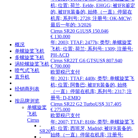
机; 位置: 荷兰, Eelde, EHGG; 被IFR鉴定
的, 被IFR装备的, 始终（一直）停留在
机库; 系列号: 2728; 注册号: OK-MCW;
最后一年的: 3/2026
Cirrus SR20 G1
US$ 150.046
€ 130.000
年: 2003; TTAF: 2477h; 类型: 单螺旋桨
概况
飞机; 位置: 荷兰; 系列号: 1309; 注册号:
单螺旋桨飞机
PH-ACD
多螺旋桨飞机
Cirrus SR22T G6 GTS
US$ 807.940
涡轮螺旋桨飞机
€ 700.000
喷气式飞机
欧盟税已支付
直升机
年: 2021; TTAF: 440h; 类型: 单螺旋桨飞
机; 位置: 阿鲁巴; 被IFR装备的, 始终
经销商列表
（一直）停留在机库; 系列号: 2317; 注
册号: D-EMIQ
按品牌浏览
Cirrus SR22 G2 Turbo
US$ 317.405
单螺旋桨
€ 275.000
飞机
欧盟税已支付
Cirrus
年: 2007; TTAF: 816h; 类型: 单螺旋桨飞
-
机; 位置: 西班牙, Madrid; 被IFR装备的,
SR20
始终（一直）停留在机库; 注册号:
-