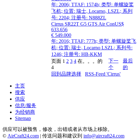
年: 2006; TTAF: 1574h; 类型: 单螺旋桨
飞机; 位置: 瑞士, Locarno, LSZL; 系列
号: 2204; 注册号: N888ZL
Cirrus SR22T G5 GTS Air Con
US$
633.656
€ 549.000
年: 2016; TTAF: 777h; 类型: 单螺旋桨飞
机; 位置: 瑞士, Locarno LSZL; 系列号:
1246; 注册号: HB-KKM
下一
最后
页面
1
2
3
4
在。。。的
4
个
的
回到品牌选择
RSS-Feed 'Cirrus'
主页
搜索
供应
信息/服务
为经销商
Sitemap
供应可以被预售，修改，出错或者从市场上移除。
©
AirCraft24.com
| 传送问题和建议到
info@aircraft24.com