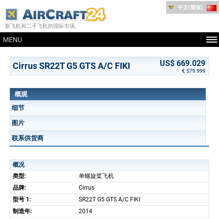
中文(简体)
新飞机和二手飞机的国际市场。
MENU
US$ 669.029
Cirrus SR22T G5 GTS A/C FIKI
€ 579.999
概观
细节
图片
联系供货商
概况
类型:
单螺旋桨飞机
品牌:
Cirrus
型号 1:
SR22T G5 GTS A/C FIKI
制造年:
2014