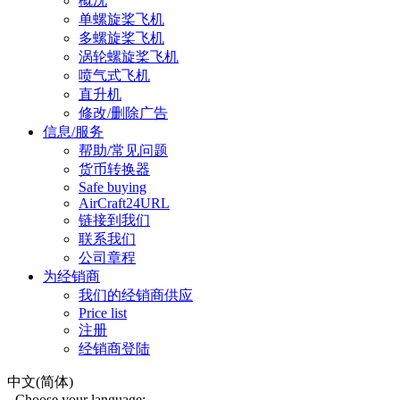
概况
单螺旋桨飞机
多螺旋桨飞机
涡轮螺旋桨飞机
喷气式飞机
直升机
修改/删除广告
信息/服务
帮助/常见问题
货币转换器
Safe buying
AirCraft24URL
链接到我们
联系我们
公司章程
为经销商
我们的经销商供应
Price list
注册
经销商登陆
中文(简体)
Choose your language: