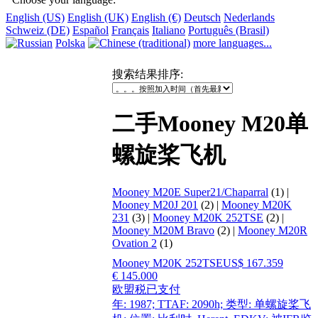
English (US)
English (UK)
English (€)
Deutsch
Nederlands
Schweiz (DE)
Español
Français
Italiano
Português (Brasil)
Polska
more languages...
搜索结果排序
:
二手Mooney M20单
螺旋桨飞机
Mooney M20E Super21/Chaparral
(1) |
Mooney M20J 201
(2) |
Mooney M20K
231
(3) |
Mooney M20K 252TSE
(2) |
Mooney M20M Bravo
(2) |
Mooney M20R
Ovation 2
(1)
Mooney M20K 252TSE
US$ 167.359
€ 145.000
欧盟税已支付
年: 1987; TTAF: 2090h; 类型: 单螺旋桨飞