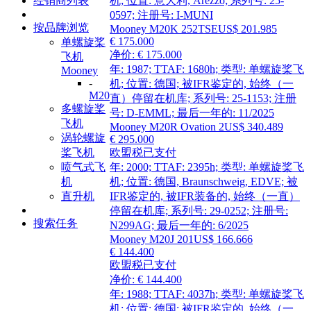
经销商列表
机; 位置: 意大利, Arezzo; 系列号: 25-
0597; 注册号: I-MUNI
按品牌浏览
Mooney M20K 252TSE
US$ 201.985
€ 175.000
单螺旋桨
净价: € 175.000
飞机
年: 1987; TTAF: 1680h; 类型: 单螺旋桨飞
Mooney
-
机; 位置: 德国; 被IFR鉴定的, 始终（一
M20
直）停留在机库; 系列号: 25-1153; 注册
多螺旋桨
号: D-EMML; 最后一年的: 11/2025
飞机
Mooney M20R Ovation 2
US$ 340.489
涡轮螺旋
€ 295.000
桨飞机
欧盟税已支付
喷气式飞
年: 2000; TTAF: 2395h; 类型: 单螺旋桨飞
机
机; 位置: 德国, Braunschweig, EDVE; 被
直升机
IFR鉴定的, 被IFR装备的, 始终（一直）
停留在机库; 系列号: 29-0252; 注册号:
搜索任务
N299AG; 最后一年的: 6/2025
Mooney M20J 201
US$ 166.666
€ 144.400
欧盟税已支付
净价: € 144.400
年: 1988; TTAF: 4037h; 类型: 单螺旋桨飞
机; 位置: 德国; 被IFR鉴定的, 始终（一