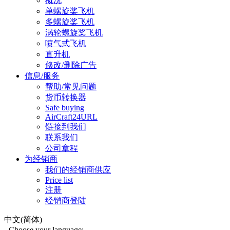
概况
单螺旋桨飞机
多螺旋桨飞机
涡轮螺旋桨飞机
喷气式飞机
直升机
修改/删除广告
信息/服务
帮助/常见问题
货币转换器
Safe buying
AirCraft24URL
链接到我们
联系我们
公司章程
为经销商
我们的经销商供应
Price list
注册
经销商登陆
中文(简体)
Choose your language: