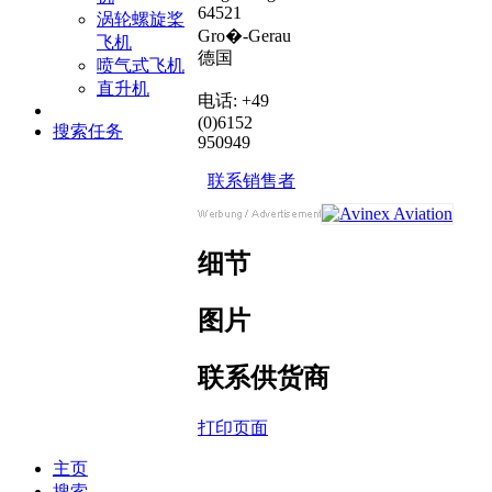
64521
涡轮螺旋桨
Gro�-Gerau
飞机
德国
喷气式飞机
直升机
电话: +49
(0)6152
搜索任务
950949
联系销售者
细节
图片
联系供货商
打印页面
主页
搜索