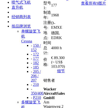
喷气式飞机
型号
查看所有9图片
177
直升机
1:
制造
1968
经销商列表
年:
注册
D-
按品牌浏览
EMXE
号:
单螺旋桨飞
地
德国,
机
点:
EDRK
Cessna
时间
-
150 /
总
4000 h
152
计:
-
172
€ 89.300
-
177
价
(~ US$
-
182
格:
103.070)
-
185
细节
-
205 /
206 /
207
销售者
-
210
-
Wacker
350/400
AircraftSales
-
P210
GmbH
多螺旋桨飞
Am
Wagenweg 2
机