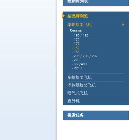
经销商列表
按品牌浏览
单螺旋桨飞机
Cessna
-
150 / 152
-
172
-
177
-
182
-
185
-
205 / 206 / 207
-
210
-
350/400
-
P210
多螺旋桨飞机
涡轮螺旋桨飞机
喷气式飞机
直升机
搜索任务